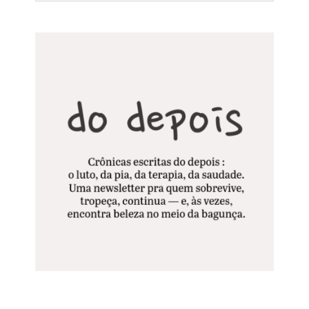
resultados
para: