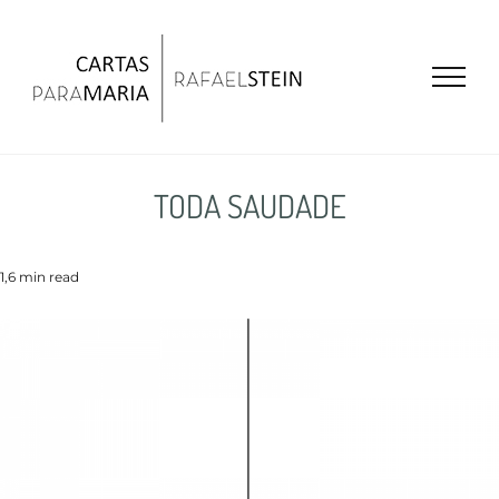
Ir
para
o
conteúdo
TODA SAUDADE
1,6 min read