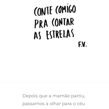
Depois que a mamãe partiu,
passamos a olhar para o céu