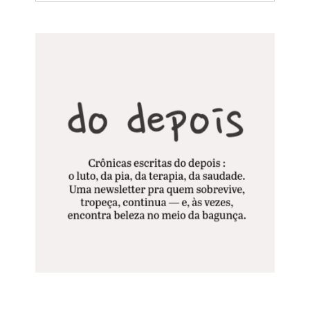
resultados
para: