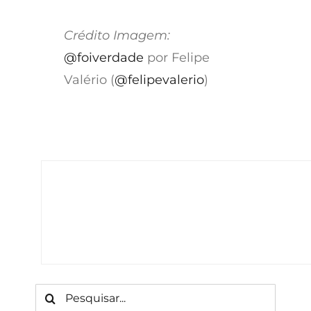
Crédito Imagem:
@foiverdade
por Felipe
Valério (
@felipevalerio
)
Buscar