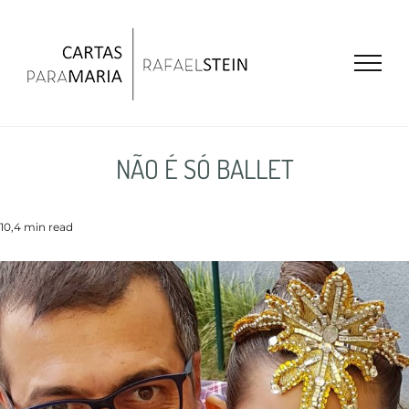
Ir
para
o
conteúdo
NÃO É SÓ BALLET
10,4 min read