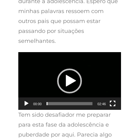
durante a adolescência. Espero que
minhas palavras ressoem com
outros pais que possam estar
passando por situações
semelhantes.
Tocador
de
vídeo
00:00
02:46
Tem sido desafiador me preparar
para esta fase da adolescência e
puberdade por aqui. Parecia algo